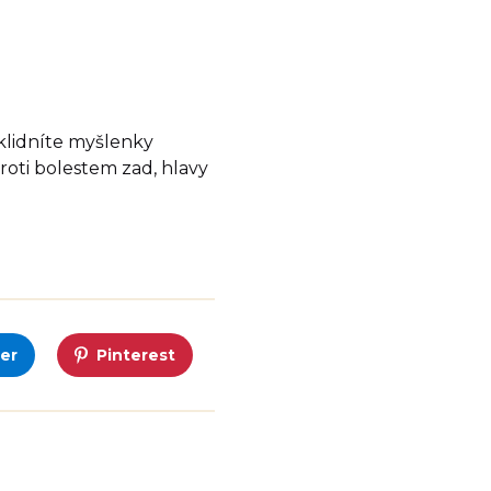
Uklidníte myšlenky
roti bolestem zad, hlavy
er
Pinterest