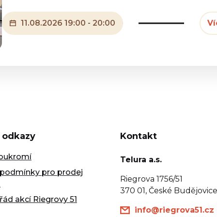
11.08.2026 19:00 - 20:00
Ví
 odkazy
Kontakt
oukromí
Telura a.s.
podmínky pro prodej
Riegrova 1756/51
k
370 01, České Budějovic
řád akcí Riegrovy 51
info@riegrova51.cz