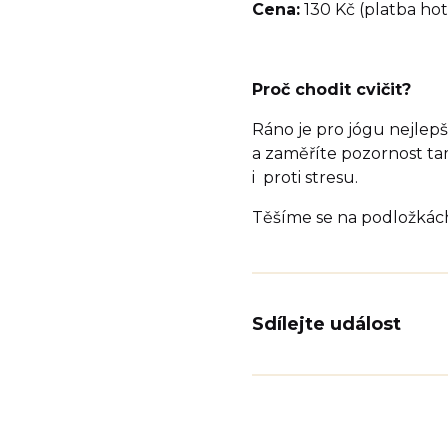
Cena:
130 Kč (platba ho
Proč chodit cvičit?
Ráno je pro jógu nejlepš
a zaměříte pozornost ta
i proti stresu.
Těšíme se na podložkác
Sdílejte událost