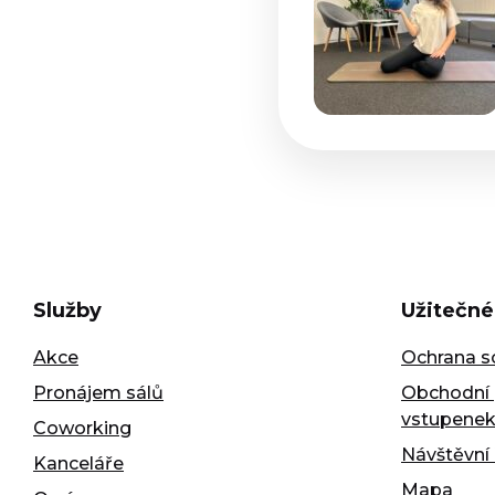
Služby
Užitečné
Akce
Ochrana s
Pronájem sálů
Obchodní 
vstupene
Coworking
Návštěvní 
Kanceláře
Mapa