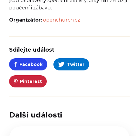
jsou připraveny speciální aktivity, díky nimž si užijí
poučení i zábavu.
Organizátor:
openchurch.cz
Sdílejte událost
Facebook
Twitter
Pinterest
Další události