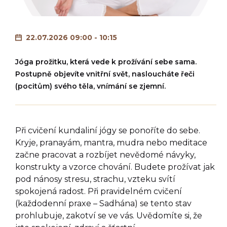
22.07.2026 09:00 - 10:15
Jóga prožitku, která vede k prožívání sebe sama.
Postupně objevíte vnitřní svět, nasloucháte řeči
(pocitům) svého těla, vnímání se zjemní.
Při cvičení kundaliní jógy se ponoříte do sebe.
Kryje, pranayám, mantra, mudra nebo meditace
začne pracovat a rozbíjet nevědomé návyky,
konstrukty a vzorce chování. Budete prožívat jak
pod nánosy stresu, strachu, vzteku svítí
spokojená radost. Při pravidelném cvičení
(každodenní praxe – Sadhána) se tento stav
prohlubuje, zakotví se ve vás. Uvědomíte si, že