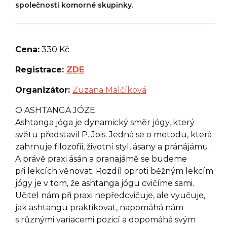
společnosti komorné skupinky.
Cena:
330 Kč
Registrace:
ZDE
Organizátor:
Zuzana Malčíková
O ASHTANGA JÓZE:
Ashtanga jóga je dynamický směr jógy, který
světu představil P. Jois. Jedná se o metodu, která
zahrnuje filozofii, životní styl, ásany a pránájámu.
A právě praxi ásán a pranajámě se budeme
při lekcích věnovat. Rozdíl oproti běžným lekcím
jógy je v tom, že ashtanga jógu cvičíme sami.
Učitel nám při praxi nepředcvičuje, ale vyučuje,
jak ashtangu praktikovat, napomáhá nám
s různými variacemi pozicí a dopomáhá svým