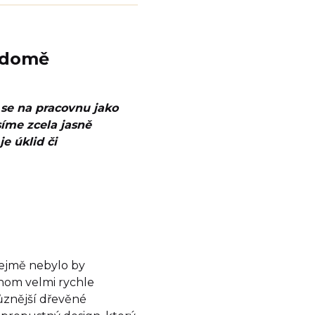
v domě
 se na pracovnu jako
síme zcela jasně
e úklid či
řejmě nebylo by
chom velmi rychle
ůznější dřevěné