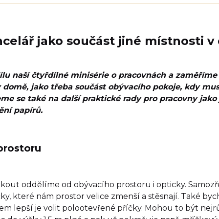
celář jako součást jiné místnosti 
lu naší čtyřdílné minisérie o pracovnách a zaměříme
 v domě, jako třeba součást obývacího pokoje, kdy mu
e se také na další praktické rady pro pracovny jako j
ní papírů.
prostoru
ní kout oddělíme od obývacího prostoru i opticky. Samoz
čky, které nám prostor velice zmenší a stěsnají. Také by
m lepší je volit polootevřené příčky. Mohou to být nejr