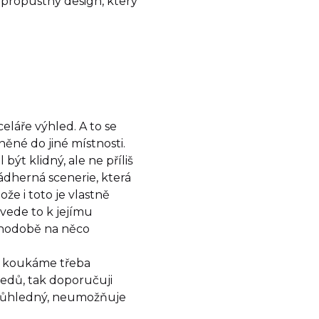
 propustný design, který
eláře výhled. A to se
něné do jiné místnosti.
ýt klidný, ale ne příliš
ádherná scenerie, která
že i toto je vlastně
vede to k jejímu
uhodobě na něco
e koukáme třeba
sedů, tak doporučuji
 průhledný, neumožňuje