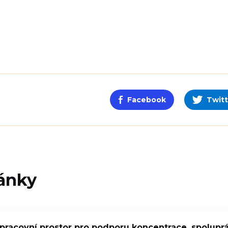
Facebook
Twitt
ánky
 pracovní prostor pro podporu koncentrace, spoluprác