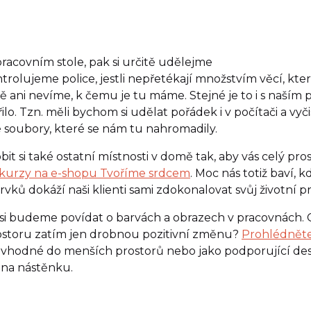
covním stole, pak si určitě udělejme
trolujeme police, jestli nepřetékají množstvím věcí, kter
 ani nevíme, k čemu je tu máme. Stejné je to i s naším 
o. Tzn. měli bychom si udělat pořádek i v počítači a vyči
é soubory, které se nám tu nahromadily.
bit si také ostatní místnosti v domě tak, aby vás celý pr
 kurzy na e-shopu Tvoříme srdcem
. Moc nás totiž baví, k
ů dokáží naši klienti sami zdokonalovat svůj životní pr
si budeme povídat o barvách a obrazech v pracovnách. Ch
ostoru zatím jen drobnou pozitivní změnu?
Prohlédněte
tí vhodné do menších prostorů nebo jako podporující de
i na nástěnku.