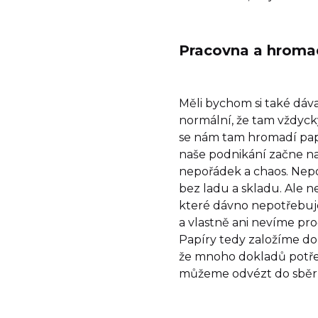
Pracovna a hroma
Měli bychom si také dáva
normální, že tam vždycky
se nám tam hromadí papír
naše podnikání začne na
nepořádek a chaos. Nep
bez ladu a skladu. Ale n
které dávno nepotřebuj
a vlastně ani nevíme proč
Papíry tedy založíme do
že mnoho dokladů potře
můžeme odvézt do sběr