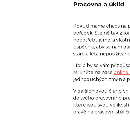
Pracovna a úklid
Pokud máme chaos na pra
pořádek. Stejně tak zkon
nepotřebujeme, a vlastně
úspěchu, aby se nám dařil
staré a léta nepoužívan
Líbilo by se vám přizpůso
Mrkněte na naše
online
jednoduchých změn a prvk
V dalších dvou článcích 
do svého pracovního pr
které jsou svou velikos
právě na pracovní stůl č