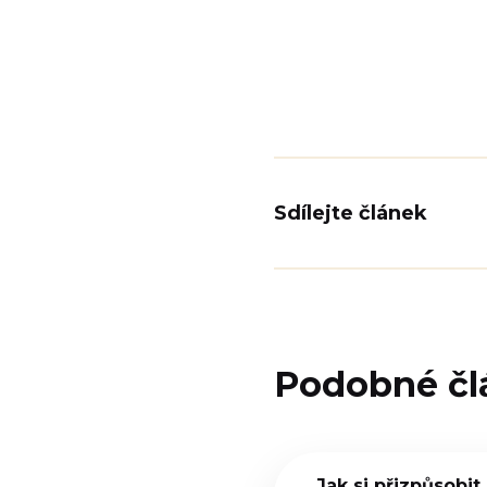
Sdílejte článek
Podobné čl
Jak si přizpůsobit