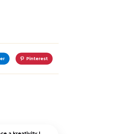
er
Pinterest
e a kreativity I.