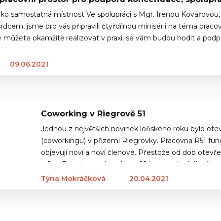
jako samostatná místnost Ve spolupráci s Mgr. Irenou Kovářovou,
rdcem, jsme pro vás připravili čtyřdílnou minisérii na téma praco
ré můžete okamžitě realizovat v praxi, se vám budou hodit a podp
 i kreativitu ve…
09.06.2021
Coworking v Riegrově 51
Jednou z největších novinek loňského roku bylo otev
(coworkingu) v přízemí Riegrovky. Pracovna R51 fung
objevují noví a noví členové. Přestože od dob otevř
v San Franciscu uplyne letos 16 let, mnoho lidí stále n
kancelář…
Týna Mokráčková
20.04.2021