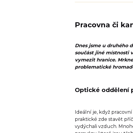
Pracovna či kan
Dnes jsme u druhého dí
součást jiné místnosti
vymezit hranice. Mrknem
problematické hromadě
Optické oddělení 
Ideální je, když pracov
praktické zde stavět pří
vydýchali vzduch. Mnohe