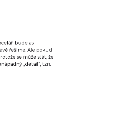
celáři bude asi
rávě řešíme. Ale pokud
rotože se může stát, že
ápadný „detail“, tzn.