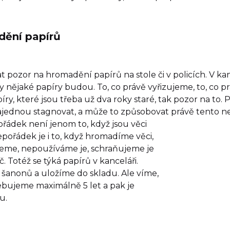
dění papírů
t pozor na hromadění papírů na stole či v policích. V kan
 nějaké papíry budou. To, co právě vyřizujeme, to, co p
y, které jsou třeba už dva roky staré, tak pozor na to. P
jednou stagnovat, a může to způsobovat právě tento nen
ořádek není
jenom to, když jsou věci
epořádek je i to, když hromadíme věci,
eme, nepoužíváme je, schraňujeme je
. Totéž se týká papírů v kanceláři.
 šanonů a uložíme do skladu. Ale víme,
bujeme maximálně 5 let a pak je
u.