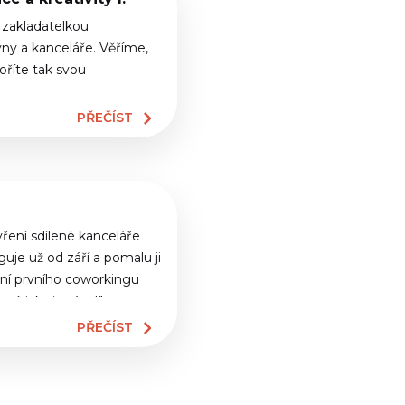
 zakladatelkou
vny a kanceláře. Věříme,
oříte tak svou
PŘEČÍST
ření sdílené kanceláře
uje už od září a pomalu ji
ení prvního coworkingu
eví, jak si má sdílenou
PŘEČÍST