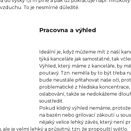
ba do výšky 1,5 m plné a pak už pokračuje např. mřížkový
zduchu. To je nesmírně důležité.
Pracovna a výhled
Ideální je, když můžeme mít z naší kanc
týká kanceláře jak samostatné, tak včle
Výhled, který máme z kanceláře, by měl b
poutavý. Tzn. neměla by to být třeba n
bude neustále přitahovat naše oči, proto
problematické z hlediska koncentrace, 
oslabování, takže se nedokážeme dlo
soustředit.
Pokud klidný výhled nemáme, protož
na bazén nebo grilovací zákoutí u sou
nějaký velice lehký závěs, který není
 ale je velmi lehký a průsvitný, tzn. že propouští světlo.