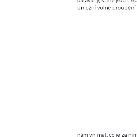
paravány, které jsou tře
umožní volné proudění v
nám vnímat, co je za ním,