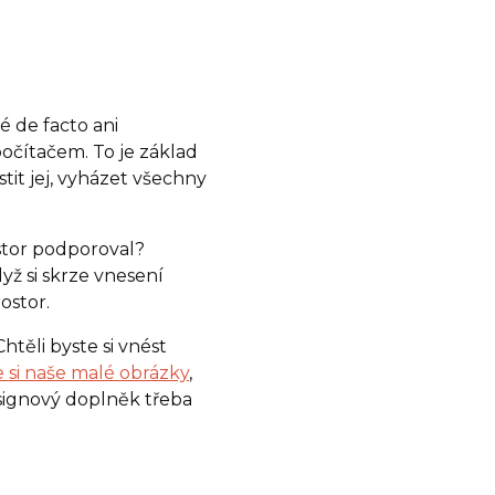
é de facto ani
počítačem. To je základ
stit jej, vyházet všechny
ostor podporoval?
dyž si skrze vnesení
ostor.
těli byste si vnést
 si naše malé obrázky
,
signový doplněk třeba