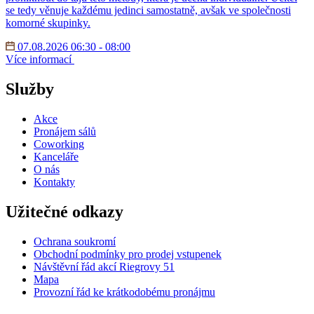
se tedy věnuje každému jedinci samostatně, avšak ve společnosti
komorné skupinky.
07.08.2026 06:30 - 08:00
Více informací
Služby
Akce
Pronájem sálů
Coworking
Kanceláře
O nás
Kontakty
Užitečné odkazy
Ochrana soukromí
Obchodní podmínky pro prodej vstupenek
Návštěvní řád akcí Riegrovy 51
Mapa
Provozní řád ke krátkodobému pronájmu