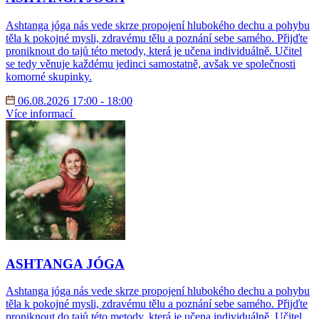
Ashtanga jóga nás vede skrze propojení hlubokého dechu a pohybu
těla k pokojné mysli, zdravému tělu a poznání sebe samého. Přijďte
proniknout do tajů této metody, která je učena individuálně. Učitel
se tedy věnuje každému jedinci samostatně, avšak ve společnosti
komorné skupinky.
06.08.2026 17:00 - 18:00
Více informací
ASHTANGA JÓGA
Ashtanga jóga nás vede skrze propojení hlubokého dechu a pohybu
těla k pokojné mysli, zdravému tělu a poznání sebe samého. Přijďte
proniknout do tajů této metody, která je učena individuálně. Učitel