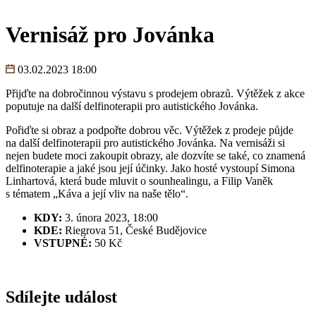
Vernisáž pro Jovánka
03.02.2023 18:00
Přijďte na dobročinnou výstavu s prodejem obrazů. Výtěžek z akce
poputuje na další delfinoterapii pro autistického Jovánka.
Pořiďte si obraz a podpořte dobrou věc. Výtěžek z prodeje půjde
na další delfinoterapii pro autistického Jovánka. Na vernisáži si
nejen budete moci zakoupit obrazy, ale dozvíte se také, co znamená
delfinoterapie a jaké jsou její účinky. Jako hosté vystoupí Simona
Linhartová, která bude mluvit o sounhealingu, a Filip Vaněk
s tématem „Káva a její vliv na naše tělo“.
KDY:
3. února 2023, 18:00
KDE:
Riegrova 51, České Budějovice
VSTUPNÉ:
50 Kč
Sdílejte událost