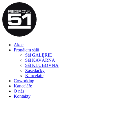
Akce
Pronájem sálů
Sál GALERIE
Sál KAVÁRNA
Sál KLUBOVNA
Zasedačky
Kanceláře
Coworking
Kanceláře
O nás
Kontakty