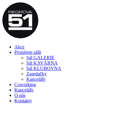
Akce
Pronájem sálů
Sál GALERIE
Sál KAVÁRNA
Sál KLUBOVNA
Zasedačky
Kanceláře
Coworking
Kanceláře
O nás
Kontakty