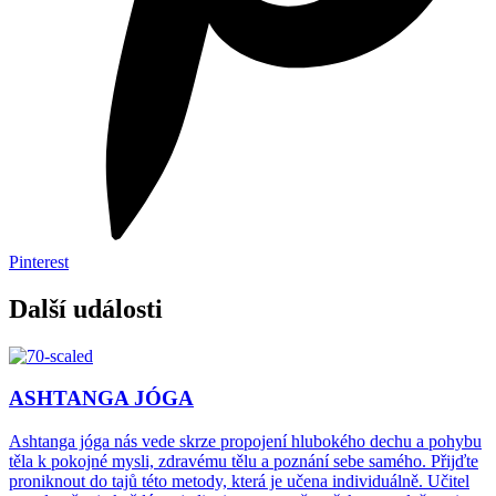
Pinterest
Další události
ASHTANGA JÓGA
Ashtanga jóga nás vede skrze propojení hlubokého dechu a pohybu
těla k pokojné mysli, zdravému tělu a poznání sebe samého. Přijďte
proniknout do tajů této metody, která je učena individuálně. Učitel