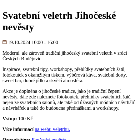
Svatební veletrh Jihočeské
nevěsty
19.10.2024 10:00 - 16:00
Moderní, ale zároveň tradiční jihočeský svatební veletrh v srdci
Českých Budějovic.
Inspirace, svatební tipy, workshopy, přehlídky svatebních šatů,
fotokoutek s okamžitým tiskem, výběrová káva, svatební dorty,
sweet bar, dobré jídlo a skvělá atmosféra.
Akce je doplněna o jihočeské tradice, jako je tradiční čepení
nevěsty, dále zde naleznete fotokoutek, přehlídky svatebních šatů
nejen ze svatebních salonů, ale také od úžasných módních návrhářů
a návrhářek a také do budoucna přednáškami a workshopy.
Vstup:
100 Kč
Více informací
na webu veletrhu.
Organizátor:
Jihočeská nevěsta