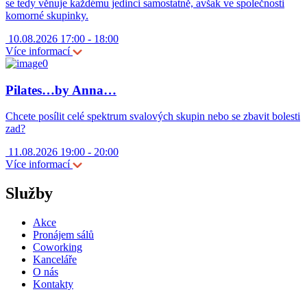
se tedy věnuje každému jedinci samostatně, avšak ve společnosti
komorné skupinky.
10.08.2026 17:00 - 18:00
Více informací
Pilates…by Anna…
Chcete posílit celé spektrum svalových skupin nebo se zbavit bolesti
zad?
11.08.2026 19:00 - 20:00
Více informací
Služby
Akce
Pronájem sálů
Coworking
Kanceláře
O nás
Kontakty