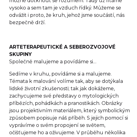
možné dotknout se rozumem. Tady už lítáme
vysoko a sem tam je vzduch řídký. Můžeme se
odvážit i proto, že kruh, jehož jsme součástí, nás
bezpečně drží.
ARTETERAPEUTICKÉ A SEBEROZVOJOVÉ
SKUPINY
Společně malujeme a povídáme si…
Sedíme v kruhu, povídáme si a malujeme.
Témata k malování volíme tak, aby se dotýkala
lidské životní zkušenosti; tak jak dokážeme,
zachycujeme své představy o mytologických
příbězích, pohádkách a pranostikách. Obrázky
jsou projektivním materiálem, který symbolickým
způsobem popisuje náš příběh. S jejich pomocí si
vyprávíme o svém propojení se světem,
očišťujeme ho a oživujeme. V průběhu několika