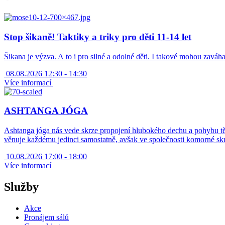
Stop šikaně! Taktiky a triky pro děti 11-14 let
Šikana je výzva. A to i pro silné a odolné děti. I takové mohou zaváh
08.08.2026 12:30 - 14:30
Více informací
ASHTANGA JÓGA
Ashtanga jóga nás vede skrze propojení hlubokého dechu a pohybu těla
věnuje každému jedinci samostatně, avšak ve společnosti komorné sk
10.08.2026 17:00 - 18:00
Více informací
Služby
Akce
Pronájem sálů