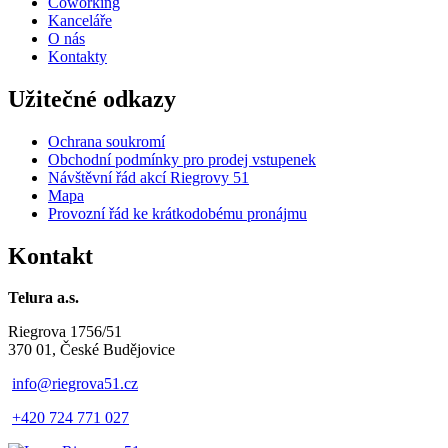
Coworking
Kanceláře
O nás
Kontakty
Užitečné odkazy
Ochrana soukromí
Obchodní podmínky pro prodej vstupenek
Návštěvní řád akcí Riegrovy 51
Mapa
Provozní řád ke krátkodobému pronájmu
Kontakt
Telura a.s.
Riegrova 1756/51
370 01, České Budějovice
info@riegrova51.cz
+420 724 771 027