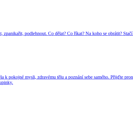
at, zpanikařit, podlehnout. Co dělat? Co říkat? Na koho se obrátit? Stač
 k pokojné mysli, zdravému tělu a poznání sebe samého. Přijďte pronikn
upinky.