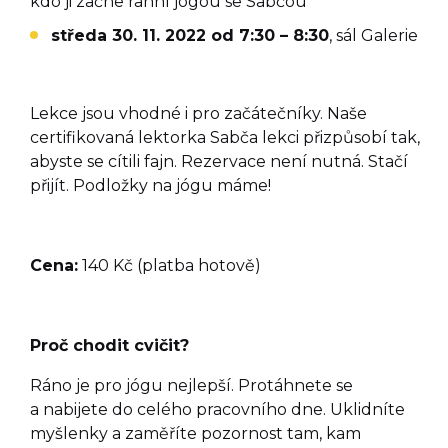
kdo ji začne ranní jógou se Sabčou
středa 30. 11. 2022 od 7:30 – 8:30
, sál Galerie
Lekce jsou vhodné i pro začátečníky. Naše
certifikovaná lektorka Sabča lekci přizpůsobí tak,
abyste se cítili fajn. Rezervace není nutná. Stačí
přijít. Podložky na jógu máme!
Cena:
140 Kč (platba hotově)
Proč chodit cvičit?
Ráno je pro jógu nejlepší. Protáhnete se
a nabijete do celého pracovního dne. Uklidníte
myšlenky a zaměříte pozornost tam, kam