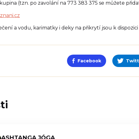
kupina (tzn. po zavolání na 773 383 375 se můžete přida
znani.cz
ení a vodu, karimatky i deky na přikrytí jsou k dispozici
Facebook
Twitt
ti
ASHTANGA JÓGA