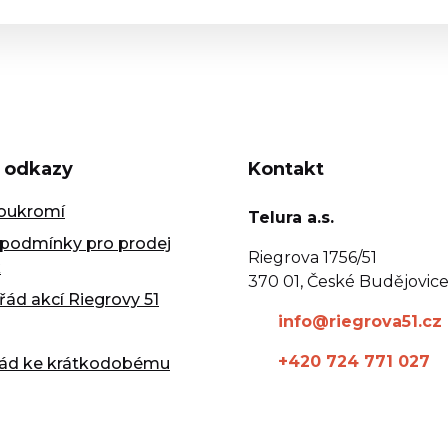
 odkazy
Kontakt
oukromí
Telura a.s.
podmínky pro prodej
Riegrova 1756/51
k
370 01, České Budějovic
řád akcí Riegrovy 51
info@riegrova51.cz
+420 724 771 027
řád ke krátkodobému