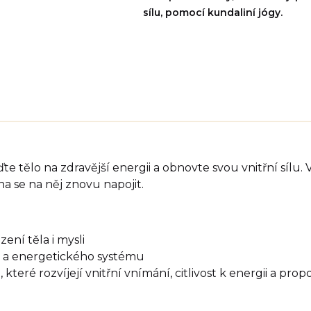
sílu, pomocí kundaliní jógy.
ďte tělo na zdravější energii a obnovte svou vnitřní sílu. 
ena se na něj znovu napojit.
ní těla i mysli
ce a energetického systému
 které rozvíjejí vnitřní vnímání, citlivost k energii a pro