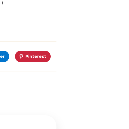
t)
er
Pinterest