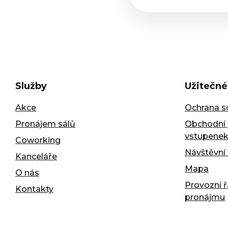
Služby
Užitečné
Akce
Ochrana s
Pronájem sálů
Obchodní 
vstupene
Coworking
Návštěvní 
Kanceláře
Mapa
O nás
Provozní 
Kontakty
pronájmu