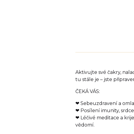
Aktivujte své čakry, nala
tu stále je – jste připrav
ČEKÁ VÁS:
❤ Sebeuzdravení a omlaze
❤ Posílení imunity, srd
❤ Léčivé meditace a krije,
vědomí.