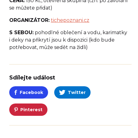
CENA:
150 Kč, otevřená skupina (tzn. po zavolání
se můžete přidat)
ORGANIZÁTOR:
tichepoznani.cz
S SEBOU:
pohodlné oblečení a vodu, karimatky
i deky na přikrytí jsou k dispozici (kdo bude
potřebovat, může sedět na židli)
Sdílejte událost
Facebook
Twitter
Pinterest