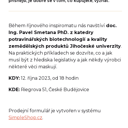
přísnější, je dobré se v tom, co kupujete, vyznat.
Během říjnového inspiromatu nás navštíví
doc.
Ing. Pavel Smetana PhD. z katedry
potravinářských biotechnologií a kvality
zemědělských produktů Jihočeské univerzity
.
Na praktických příkladech se dozvíte, co a jak
musí být z hlediska legislativy a jak někdy výrobci
některé věci maskují.
KDY:
12. října 2023, od 18 hodin
KDE:
Riegrova 51, České Budějovice
Prodejní formulář je vytvořen v systému
SimpleShop.cz
.