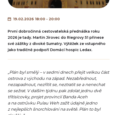
19.02.2026 18:00 - 20:00
První dobročinná cestovatelská přednáška roku
2026 je tady. Martin Jírovec do Riegrovy 51 přinese
své zážitky z divoké Sumatry. Výtěžek ze vstupného
jako tradičně podpoří Domácí hospic Ledax.
„Plán byl smělý – v sedmi dnech přejít velkou část
ostrova z východu na západ. Nezabřednout,
nezapadnout, nezřítit se, neztratit se a nenechat
se sežrat. V dalším týdnu pak zdolat jednu dvě
třítisícovky, projet provincií Banda Aceh
a na ostrůvku Pulau Weh zažít údajně jedno
z nejlepších šnorchlování na světě. Plán to byl