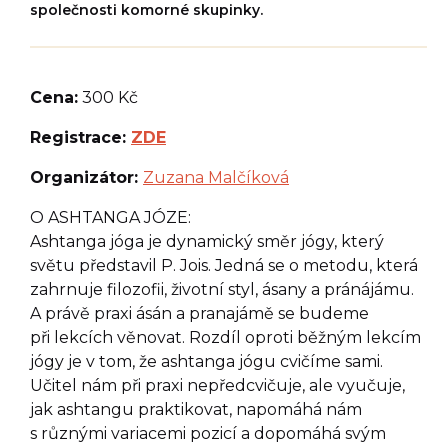
společnosti komorné skupinky.
Cena:
300 Kč
Registrace:
ZDE
Organizátor:
Zuzana Malčíková
O ASHTANGA JÓZE:
Ashtanga jóga je dynamický směr jógy, který
světu představil P. Jois. Jedná se o metodu, která
zahrnuje filozofii, životní styl, ásany a pránájámu.
A právě praxi ásán a pranajámě se budeme
při lekcích věnovat. Rozdíl oproti běžným lekcím
jógy je v tom, že ashtanga jógu cvičíme sami.
Učitel nám při praxi nepředcvičuje, ale vyučuje,
jak ashtangu praktikovat, napomáhá nám
s různými variacemi pozicí a dopomáhá svým