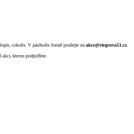
opis, cokoliv. V jakékoliv formě posílejte na
akce@riegrova51.cz
.
í akci, kterou podpoříme.